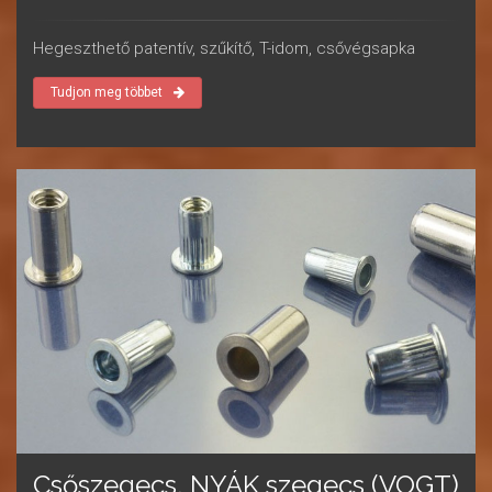
Hegeszthető patentív, szűkítő, T-idom, csővégsapka
Tudjon meg többet
Csőszegecs, NYÁK szegecs (VOGT)