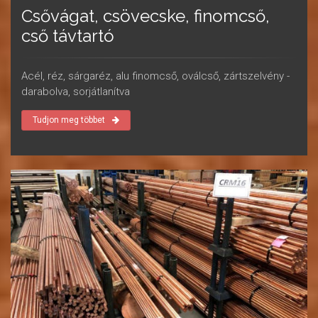
Csővágat, csövecske, finomcső,
cső távtartó
Acél, réz, sárgaréz, alu finomcső, oválcső, zártszelvény -
darabolva, sorjátlanítva
Tudjon meg többet