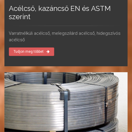
Acélcső, kazáncső EN és ASTM
szerint
Varratnélküli acélcső, melegszilárd acélcső, hidegszívós
acélcső
Tudjon meg többet