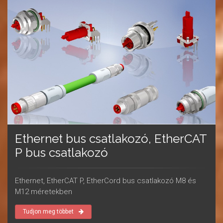
Ethernet bus csatlakozó, EtherCAT
P bus csatlakozó
Ethernet, EtherCAT P, EtherCord bus csatlakozó M8 és
M12 méretekben
Tudjon meg többet