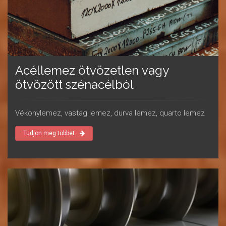
Acéllemez ötvözetlen vagy
ötvözött szénacélból
Vékonylemez, vastag lemez, durva lemez, quarto lemez
Tudjon meg többet