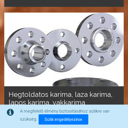
Hegtoldatos karima, laza karima,
lapos karima, vakkarima
A megfelelő élmény biztosításához sütikre van
Hegeszthető acélcső karima EN és ASTM/ASME/API
szükség.
Sütik engedélyezése
szerint