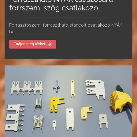
forrszem, szög csatlakozó
Forrasztószem, forrasztható stancolt csatlakozó NYÁK-
ba
Tudjon meg többet