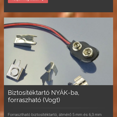
Biztosítéktartó NYÁK-ba,
forraszható (Vogt)
Forrasztható biztosítéktartó, átmérő 5 mm és 6,3 mm