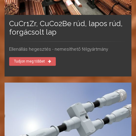
CuCr1Zr, CuCo2Be rúd, lapos rúd,
forgácsolt lap
Ellenállás hegesztés - nemesíthető félgyártmány
Tudjon meg többet