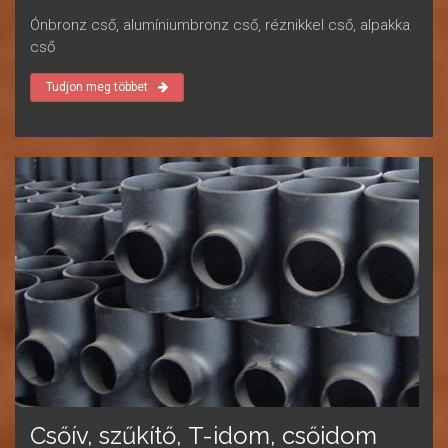
Ónbronz cső, alumíniumbronz cső, réznikkel cső, alpakka
cső
Tudjon meg többet
Csőív, szűkítő, T-idom, csőidom