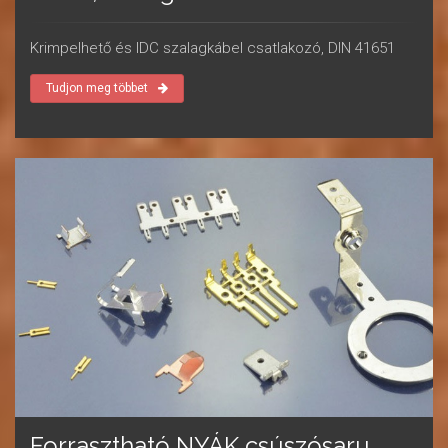
Krimpelhető és IDC szalagkábel csatlakozó, DIN 41651
Tudjon meg többet
Forrasztható NYÁK csúszósaru,