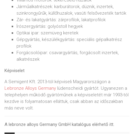
Villamos motorok: tekercselő huzalok
Járműalkatrészek: karburátorok, düznik, inzertek,
szinkrongyűrűk, küllőhuzalok, vasúti felsővezeték tartók
Zár- és lakatgyártás: zárprofilok, lakatprofilok
Írószergyártás: golyóstoll hegyek
Optikai ipar: szemüveg keretek
Gépgyártás, készülékgyártás: speciális gépalkatrész
profilok
Forgácsolóipar: csavargyártás, forgácsolt inzertek,
alkatrészek
Képviselet
A Semigent Kft. 2013-tól képviseli Magyarországon a
Lebronze Alloys Germany
lüdenscheidi gyártót. Ugyanezen a
telephelyen működő gyártóműnek a képviseletét már 1993-tól
kezdve is folyamatosan elláttuk, csak abban az időszakban
más neve volt.
A lebronze alloys Germany GmbH katalógus elérhető itt.