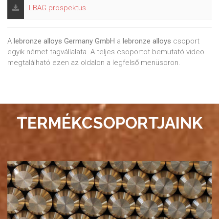
LBAG prospektus
A
lebronze alloys Germany GmbH
a
lebronze alloys
csoport
egyik német tagvállalata. A teljes csoportot bemutató video
megtalálható ezen az oldalon a legfelső menüsoron.
TERMÉKCSOPORTJAINK