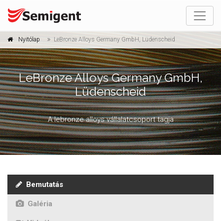
Nyitólap
LeBronze Alloys Germany GmbH, Lüdenscheid
LeBronze Alloys Germany GmbH,
Lüdenscheid
A lebronze alloys vállalatcsoport tagja
Bemutatás
Galéria