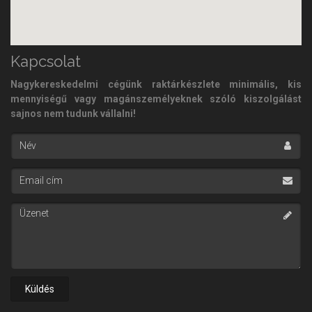
Kapcsolat
Nagykereskedelmi cégünk raktárkészlete minimális, kis
mennyiségű vagy magánszemélyeknek szóló kiszolgálást
sajnos nem tudunk vállalni!
Név
Email cím
Üzenet