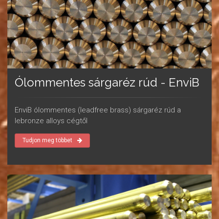
Ólommentes sárgaréz rúd - EnviB
EnviB ólommentes (leadfree brass) sárgaréz rúd a
lebronze alloys cégtől
Tudjon meg többet