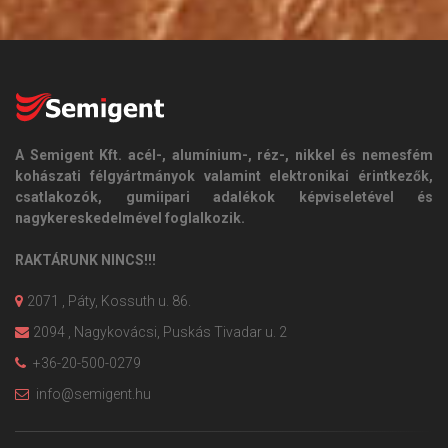
A Semigent Kft. acél-, alumínium-, réz-, nikkel és nemesfém
kohászati félgyártmányok valamint elektronikai érintkezők,
csatlakozók, gumiipari adalékok képviseletével és
nagykereskedelmével foglalkozik.
RAKTÁRUNK NINCS!!!
2071 , Páty, Kossuth u. 86.
2094 , Nagykovácsi, Puskás Tivadar u. 2
+36-20-500-0279
info@semigent.hu