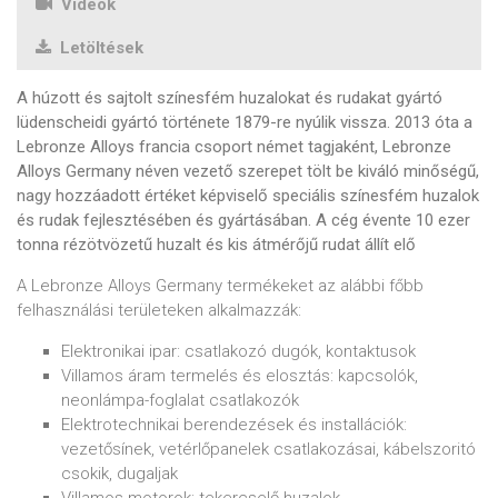
Videók
Letöltések
A húzott és sajtolt színesfém huzalokat és rudakat gyártó
lüdenscheidi gyártó története 1879-re nyúlik vissza. 2013 óta a
Lebronze Alloys francia csoport német tagjaként, Lebronze
Alloys Germany néven vezető szerepet tölt be kiváló minőségű,
nagy hozzáadott értéket képviselő speciális színesfém huzalok
és rudak fejlesztésében és gyártásában. A cég évente 10 ezer
tonna rézötvözetű huzalt és kis átmérőjű rudat állít elő
A Lebronze Alloys Germany termékeket az alábbi főbb
felhasználási területeken alkalmazzák:
Elektronikai ipar: csatlakozó dugók, kontaktusok
Villamos áram termelés és elosztás: kapcsolók,
neonlámpa-foglalat csatlakozók
Elektrotechnikai berendezések és installációk:
vezetősínek, vetérlőpanelek csatlakozásai, kábelszoritó
csokik, dugaljak