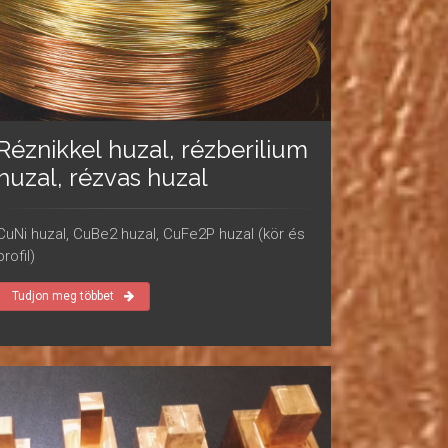
Réznikkel huzal, rézberilium
huzal, rézvas huzal
CuNi huzal, CuBe2 huzal, CuFe2P huzal (kör és
profil)
Tudjon meg többet