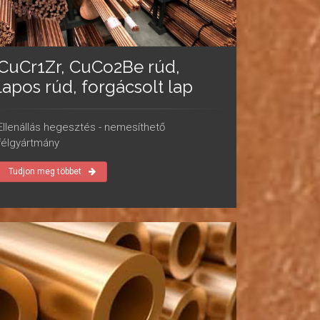
CuCr1Zr, CuCo2Be rúd,
lapos rúd, forgácsolt lap
Ellenállás hegesztés - nemesíthető
félgyártmány
Tudjon meg többet