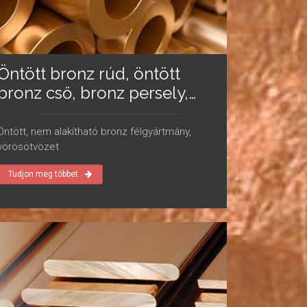
Öntött bronz rúd, öntött
bronz cső, bronz persely,
vörösötvözet
Öntött, nem alakítható bronz félgyártmány,
vörösötvözet
Tudjon meg többet