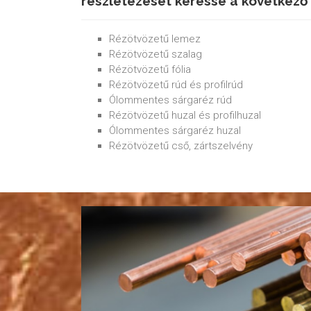
részletezését keresse a következő
Rézötvözetű lemez
Rézötvözetű szalag
Rézötvözetű fólia
Rézötvözetű rúd és profilrúd
Ólommentes sárgaréz rúd
Rézötvözetű huzal és profilhuzal
Ólommentes sárgaréz huzal
Rézötvözetű cső, zártszelvény