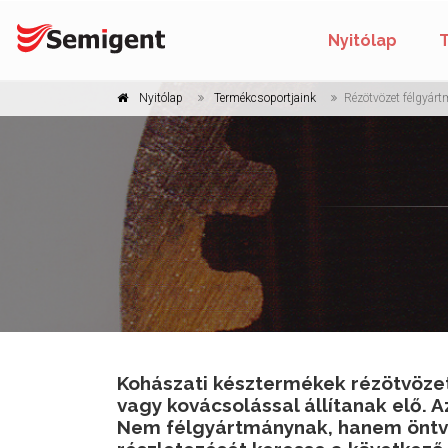
Nyitólap
Nyitólap
Termékcsoportjaink
Rézötvözet félgyár
Kohászati késztermékek rézötvözet
vagy kovácsolással állítanak elő. A
Nem félgyártmánynak, hanem öntvé