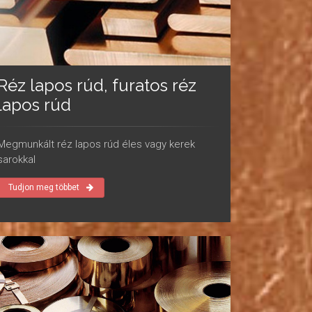
Réz lapos rúd, furatos réz
lapos rúd
Megmunkált réz lapos rúd éles vagy kerek
sarokkal
Tudjon meg többet