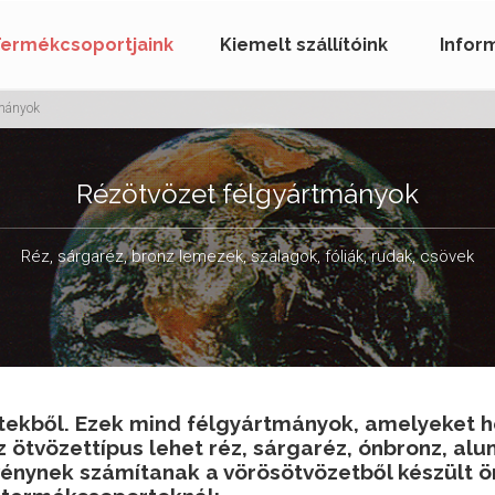
Termékcsoportjaink
Kiemelt szállítóink
Infor
tmányok
Rézötvözet félgyártmányok
Réz, sárgaréz, bronz lemezek, szalagok, fóliák, rudak, csövek
ekből. Ezek mind félgyártmányok, amelyeket hen
z ötvözettípus lehet réz, sárgaréz, ónbronz, alu
nynek számítanak a vörösötvözetből készült ön