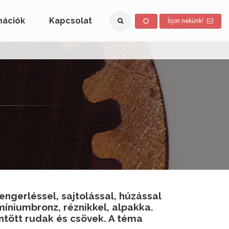
mációk
Kapcsolat
Írjon nekünk!
gerléssel, sajtolással, húzással
míniumbronz, réznikkel, alpakka.
tött rudak és csövek. A téma