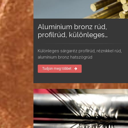
Alumínium bronz rúd,
profilrúd, különleges
sárgaréz rúd
Különleges sárgaréz profilrúd, réznikkel rúd,
alumínium bronz hatszögrúd
Tudjon meg többet