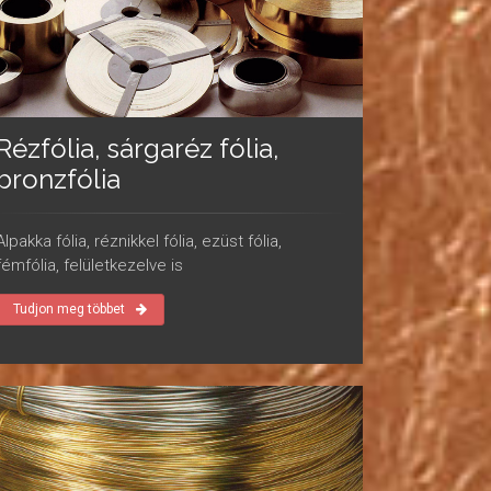
Rézfólia, sárgaréz fólia,
bronzfólia
Alpakka fólia, réznikkel fólia, ezüst fólia,
fémfólia, felületkezelve is
Tudjon meg többet