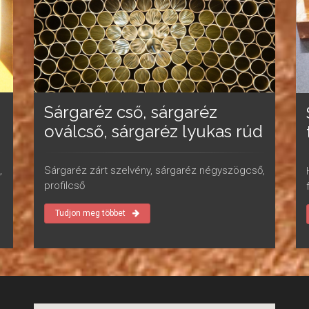
Sárgaréz cső, sárgaréz
oválcső, sárgaréz lyukas rúd
Sárgaréz zárt szelvény, sárgaréz négyszögcső,
,
profilcső
Tudjon meg többet