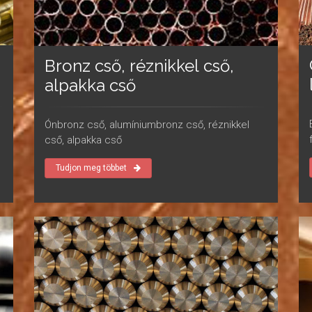
Bronz cső, réznikkel cső,
alpakka cső
Ónbronz cső, alumíniumbronz cső, réznikkel
cső, alpakka cső
Tudjon meg többet