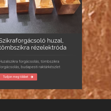
Szikraforgácsoló huzal,
tömbszikra rézelektróda
Huzalszikra forgácsolás, tömbszikra
forgácsolás, budapesti raktárkészlet
Tudjon meg többet