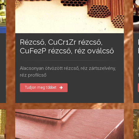
Rézcső, CuCr1Zr rézcső,
CuFe2P rézcső, réz oválcső
Alacsonyan ötvözött rézcső, réz zártszelvény,
réz profilcső
Tudjon meg többet