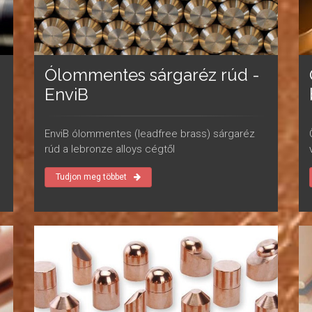
Ólommentes sárgaréz rúd -
EnviB
EnviB ólommentes (leadfree brass) sárgaréz
rúd a lebronze alloys cégtől
Tudjon meg többet