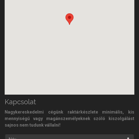
Kapcsolat
Nagykereskedelmi cégünk raktárkészlete minimális, kis
mennyiségű vagy magánszemélyeknek szóló kiszolgálást
sajnos nem tudunk vállalni!
Név