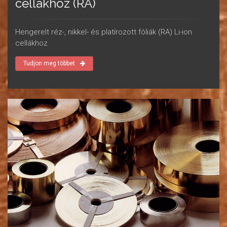
cellákhoz (RA)
Hengerelt réz-, nikkel- és platírozott fóliák (RA) Li-ion
cellákhoz
Tudjon meg többet