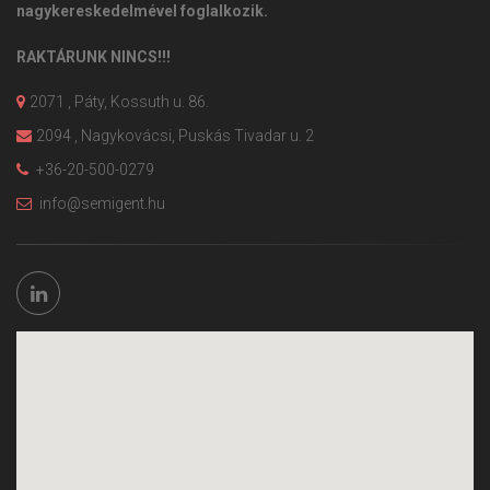
nagykereskedelmével foglalkozik.
RAKTÁRUNK NINCS!!!
2071 , Páty, Kossuth u. 86.
2094 , Nagykovácsi, Puskás Tivadar u. 2
+36-20-500-0279
info@semigent.hu