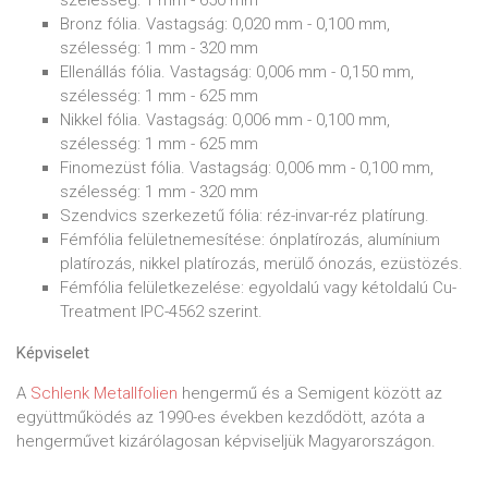
szélesség: 1 mm - 650 mm
Bronz fólia. Vastagság: 0,020 mm - 0,100 mm,
szélesség: 1 mm - 320 mm
Ellenállás fólia. Vastagság: 0,006 mm - 0,150 mm,
szélesség: 1 mm - 625 mm
Nikkel fólia. Vastagság: 0,006 mm - 0,100 mm,
szélesség: 1 mm - 625 mm
Finomezüst fólia. Vastagság: 0,006 mm - 0,100 mm,
szélesség: 1 mm - 320 mm
Szendvics szerkezetű fólia: réz-invar-réz platírung.
Fémfólia felületnemesítése: ónplatírozás, alumínium
platírozás, nikkel platírozás, merülő ónozás, ezüstözés.
Fémfólia felületkezelése: egyoldalú vagy kétoldalú Cu-
Treatment IPC-4562 szerint.
Képviselet
A
Schlenk Metallfolien
hengermű és a Semigent között az
együttműködés az 1990-es években kezdődött, azóta a
hengerművet kizárólagosan képviseljük Magyarországon.