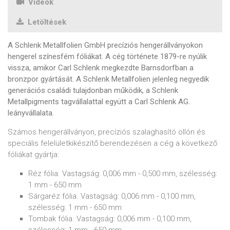
Videók
Letöltések
A Schlenk Metallfolien GmbH precíziós hengerállványokon
hengerel színesfém fóliákat. A cég története 1879-re nyúlik
vissza, amikor Carl Schlenk megkezdte Barnsdorfban a
bronzpor gyártását. A Schlenk Metallfolien jelenleg negyedik
generációs családi tulajdonban működik, a Schlenk
Metallpigments tagvállalattal együtt a Carl Schlenk AG.
leányvállalata.
Számos hengerállványon, precíziós szalaghasító ollón és
speciális felelületkikészítő berendezésen a cég a következő
fóliákat gyártja:
Réz fólia. Vastagság: 0,006 mm - 0,500 mm, szélesség:
1 mm - 650 mm
Sárgaréz fólia. Vastagság: 0,006 mm - 0,100 mm,
szélesség: 1 mm - 650 mm
Tombak fólia. Vastagság: 0,006 mm - 0,100 mm,