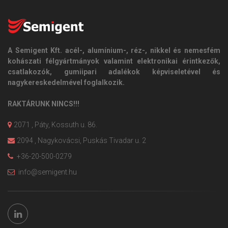
A Semigent Kft. acél-, alumínium-, réz-, nikkel és nemesfém
kohászati félgyártmányok valamint elektronikai érintkezők,
csatlakozók, gumiipari adalékok képviseletével és
nagykereskedelmével foglalkozik.
RAKTÁRUNK NINCS!!!
2071 , Páty, Kossuth u. 86.
2094 , Nagykovácsi, Puskás Tivadar u. 2
+36-20-500-0279
info@semigent.hu