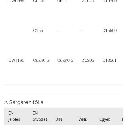
CW008A
Cu-OF
OF-Cu
2.0040
C10300
0
0
C155
-
-
C15500
0
0
CW119C
CuZn0.5
CuZn0.5
2.0205
C18661
0
0
2. Sárgaréz fólia
EN
EN
jelölés
ötvözet
DIN
WNr.
Egyéb
Mé