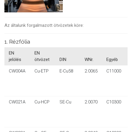
Az általunk forgalmazott ötvözetek köre:
1. Rézfólia
EN
EN
jelölés
ötvözet
DIN
WNr.
Egyéb
CW004A
Cu-ETP
E-Cu58
2.0065
C11000
0
0
CW021A
Cu-HCP
SE-Cu
2.0070
C10300
0
0