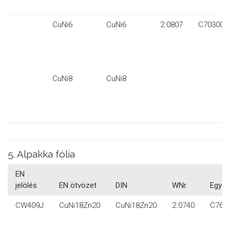
CuNi6
CuNi6
2.0807
C70300
CuNi8
CuNi8
5. Alpakka fólia
EN
jelölés
EN ötvözet
DIN
WNr.
Egyéb
CW409J
CuNi18Zn20
CuNi18Zn20
2.0740
C764