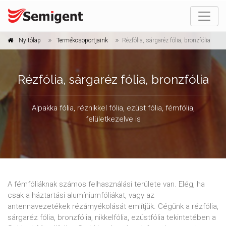
Nyitólap
Termékcsoportjaink
Rézfólia, sárgaréz fólia, bronzfólia
Rézfólia, sárgaréz fólia, bronzfólia
Alpakka fólia, réznikkel fólia, ezüst fólia, fémfólia,
felületkezelve is
A fémfóliáknak számos felhasználási területe van. Elég, ha
csak a háztartási alumíniumfóliákat, vagy az
antennavezetékek rézárnyékolását említjük. Cégünk a rézfólia,
sárgaréz fólia, bronzfólia, nikkelfólia, ezüstfólia tekintetében a