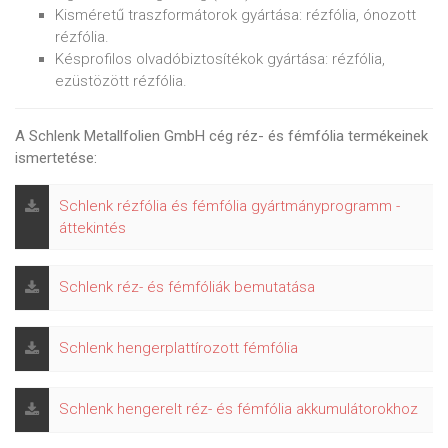
Kisméretű traszformátorok gyártása: rézfólia, ónozott
rézfólia.
Késprofilos olvadóbiztosítékok gyártása: rézfólia,
ezüstözött rézfólia.
A Schlenk Metallfolien GmbH cég réz- és fémfólia termékeinek
ismertetése:
Schlenk rézfólia és fémfólia gyártmányprogramm -
áttekintés
Schlenk réz- és fémfóliák bemutatása
Schlenk hengerplattírozott fémfólia
Schlenk hengerelt réz- és fémfólia akkumulátorokhoz