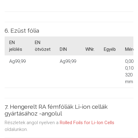
6. Ezüst fólia
EN
EN
jelölés
ötvözet
DIN
WNr.
Egyéb
Méret
Ag99,99
Ag99,99
0,006-
0,10x1
320
mm
7. Hengerelt RA fémfóliák Li-ion cellák
gyártásához -angolul
Részletek angol nyelven a
Rolled Foils for Li-Ion Cells
oldalunkon.