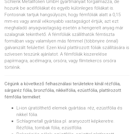
Schlenk Metallfolien GmbH gyártmányait forgalmazza, de
hozunk be acélfóliákat és egyéb különleges fóliákat is.
Fontosnak tartjuk hangsúlyozni, hogy fémfóliák alatt a 0,15
mm-es vagy annál vékonyabb vastagságot értjük, azt ezt
meghaladó anyagvastagság esetén a hengerelt anyag már
szalagnak tekinthető. A fémfóliák szállíthatók fémtiszta
formában vagy valamilyen más fémmel (többnyire ónnal)
galvanizált felülettel. Ezen kívül plattírozott fóliák szállítására is
szívesen teszünk ajánlatot. A fémfóliák kiszerelése
papírmagra, acélmagra, orsóra, vagy filmtekercs orsóra
történik.
Cégünk a következő felhasználasi területekre kínál rézfólia,
sárgaréz fólia, bronzfólia, nikkelfólia, ezüstfólia, plattírozott
fémfólia terméket:
Li-ion újratölthető elemek gyártása: réz, ezüstfólia és
nikkel fólia.
Schlagmetall gyártása pl. aranyozott képkeretre.
Rézfólia, tombak fólia, ezüstfólia.