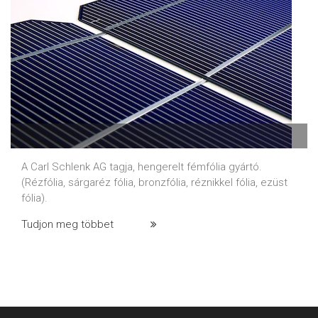
A Carl Schlenk AG tagja, hengerelt fémfólia gyártó.
(Rézfólia, sárgaréz fólia, bronzfólia, réznikkel fólia, ezüst
fólia).
Tudjon meg többet