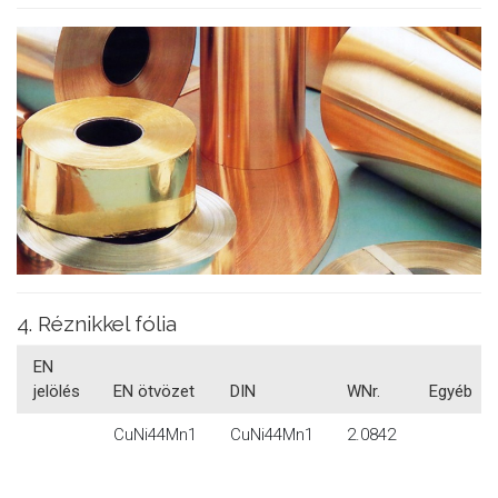
4. Réznikkel fólia
EN
jelölés
EN ötvözet
DIN
WNr.
Egyéb
CuNi44Mn1
CuNi44Mn1
2.0842