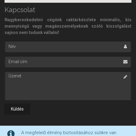
Kapcsolat
Nagykereskedelmi cégünk raktárkészlete minimális, kis
mennyiségű vagy magánszemélyeknek szóló kiszolgálást
sajnos nem tudunk vállalni!
Név
Email cím
Üzenet
A megfelelő élmény biztosításához sütikre van