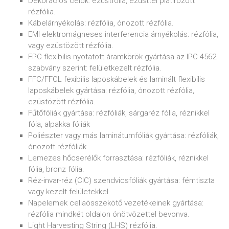
Dekorációs célok: ezüstfólia, ezüsttel platírozott
rézfólia.
Kábelárnyékolás: rézfólia, ónozott rézfólia.
EMI elektromágneses interferencia árnyékolás: rézfólia,
vagy ezüstözött rézfólia.
FPC flexibilis nyotatott áramkörök gyártása az IPC 4562
szabvány szerint: felületkezelt rézfólia.
FFC/FFCL fexibilis laposkábelek és laminált flexibilis
laposkábelek gyártása: rézfólia, ónozott rézfólia,
ezüstözött rézfólia.
Fűtőfóliák gyártása: rézfóliák, sárgaréz fólia, réznikkel
fóia, alpakka fóliák
Poliészter vagy más laminátumfóliák gyártása: rézfóliák,
ónozott rézfóliák
Lemezes hőcserélők forrasztása: rézfóliák, réznikkel
fólia, bronz fólia.
Réz-invar-réz (CIC) szendvicsfóliák gyártása: fémtiszta
vagy kezelt felületekkel
Napelemek cellaösszekötő vezetékeinek gyártása:
rézfólia mindkét oldalon ónötvözettel bevonva.
Light Harvesting String (LHS) rézfólia.