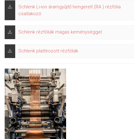
Schlenk Li-ion áramgyűjtő hengerelt (RA ) rézfólia
csatlakozó
Schlenk rézfóliák magas keménységgel
Schlenk plattírozott rézfóliák