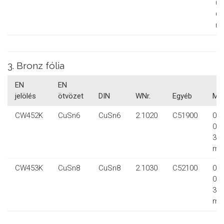
0,
65
m
3. Bronz fólia
EN
EN
jelölés
ötvözet
DIN
WNr.
Egyéb
Mér
CW452K
CuSn6
CuSn6
2.1020
C51900
0,0
0,1
32
m
CW453K
CuSn8
CuSn8
2.1030
C52100
0,0
0,1
32
m