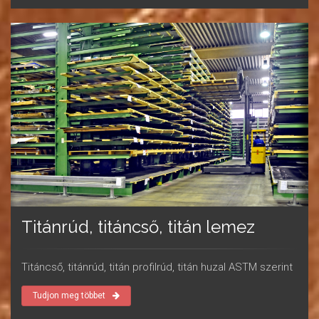
Titánrúd, titáncső, titán lemez
Titáncső, titánrúd, titán profilrúd, titán huzal ASTM szerint
Tudjon meg többet