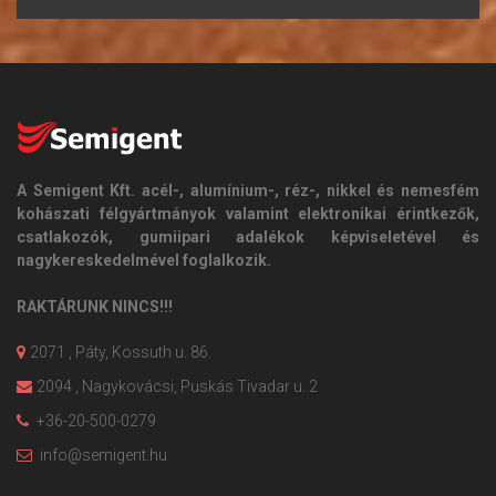
A Semigent Kft. acél-, alumínium-, réz-, nikkel és nemesfém
kohászati félgyártmányok valamint elektronikai érintkezők,
csatlakozók, gumiipari adalékok képviseletével és
nagykereskedelmével foglalkozik.
RAKTÁRUNK NINCS!!!
2071 , Páty, Kossuth u. 86.
2094 , Nagykovácsi, Puskás Tivadar u. 2
+36-20-500-0279
info@semigent.hu