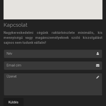
Kapcsolat
Nagykereskedelmi cégünk raktárkészlete minimális, kis
mennyiségű vagy magánszemélyeknek szóló kiszolgálást
sajnos nem tudunk vállalni!
Név
Email cím
Üzenet