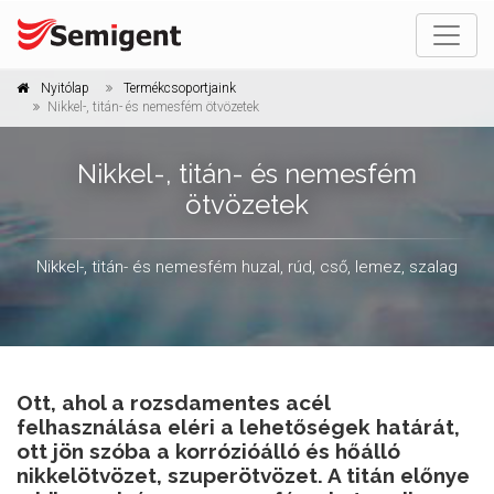
Nyitólap
Termékcsoportjaink
Nikkel-, titán- és nemesfém ötvözetek
Nikkel-, titán- és nemesfém
ötvözetek
Nikkel-, titán- és nemesfém huzal, rúd, cső, lemez, szalag
Ott, ahol a rozsdamentes acél
felhasználása eléri a lehetőségek határát,
ott jön szóba a korrózióálló és hőálló
nikkelötvözet, szuperötvözet. A titán előnye