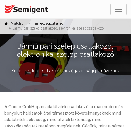
Nyitólap
Termékcsoportjaink
Járműipari szelep csatlakozó, elektronikai szelep csatlakozó
Járműipari szelep csatlakozó,
elektronikai szelep csatlakozó
Kültéri szelep csatlakozó mezőgazdasági járművekhez
A Conec GmbH. ipari adatátviteli csatlakozói a mai modern és
bonyolult hálózatok által támasztott követelményeknek mind
adatátviteli sebesség, mind átviteli biztonság, mind
sávszélesség tekintetében megfelelnek. Cégünk, mint a német