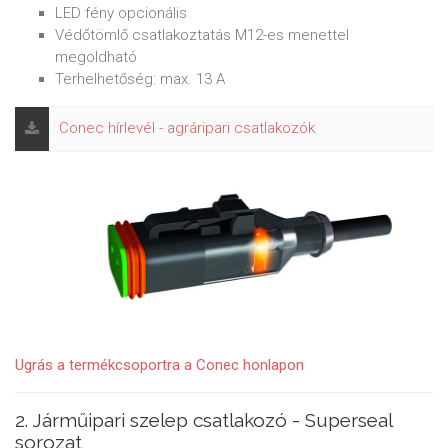
LED fény opcionális
Védőtömlő csatlakoztatás M12-es menettel
megoldható
Terhelhetőség: max. 13 A
Conec hírlevél - agráripari csatlakozók
Ugrás a termékcsoportra a Conec honlapon
2. Járműipari szelep csatlakozó - Superseal
sorozat