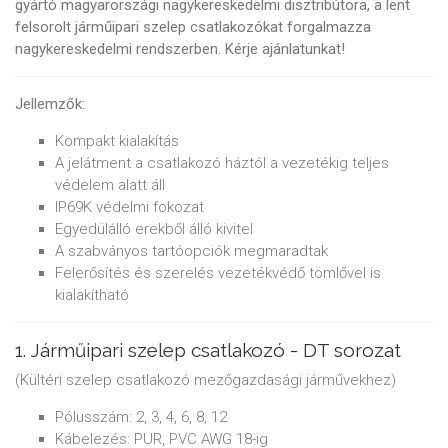
gyártó magyarországi nagykereskedelmi disztribútora, a lent
felsorolt járműipari szelep csatlakozókat forgalmazza
nagykereskedelmi rendszerben. Kérje ajánlatunkat!
Jellemzők:
Kompakt kialakítás
A jelátment a csatlakozó háztól a vezetékig teljes
védelem alatt áll
IP69K védelmi fokozat
Egyedülálló erekből álló kivitel
A szabványos tartóopciók megmaradtak
Felerősítés és szerelés vezetékvédő tömlővel is
kialakítható
1. Járműipari szelep csatlakozó - DT sorozat
(Kültéri szelep csatlakozó mezőgazdasági járművekhez)
Pólusszám: 2, 3, 4, 6, 8, 12
Kábelezés: PUR, PVC AWG 18-ig