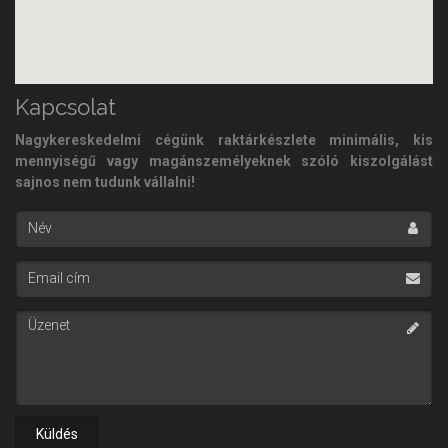
Kapcsolat
Nagykereskedelmi cégünk raktárkészlete minimális, kis
mennyiségű vagy magánszemélyeknek szóló kiszolgálást
sajnos nem tudunk vállalni!
Név
Email cím
Üzenet