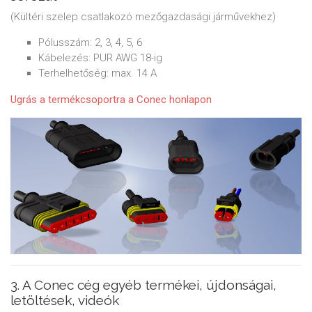
(Kültéri szelep csatlakozó mezőgazdasági járművekhez)
Pólusszám: 2, 3, 4, 5, 6
Kábelezés: PUR AWG 18-ig
Terhelhetőség: max. 14 A
Ugrás a termékcsoportra a Conec honlapon
3. A Conec cég egyéb termékei, újdonságai,
letöltések, videók