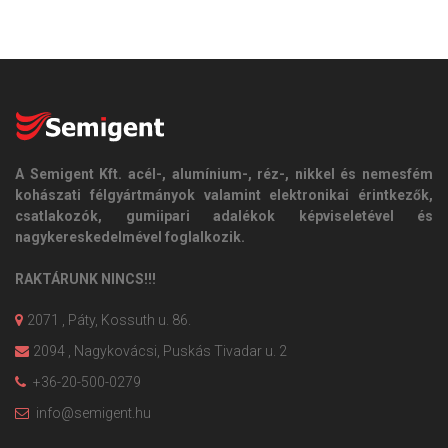
A Semigent Kft. acél-, alumínium-, réz-, nikkel és nemesfém
kohászati félgyártmányok valamint elektronikai érintkezők,
csatlakozók, gumiipari adalékok képviseletével és
nagykereskedelmével foglalkozik.
RAKTÁRUNK NINCS!!!
2071 , Páty, Kossuth u. 86.
2094 , Nagykovácsi, Puskás Tivadar u. 2
+36-20-500-0279
info@semigent.hu