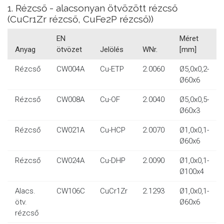
1. Rézcső - alacsonyan ötvözött rézcső
(CuCr1Zr rézcső, CuFe2P rézcső))
EN
Méret
Anyag
ötvözet
Jelölés
WNr.
[mm]
Rézcső
CW004A
Cu-ETP
2.0060
Ø5,0x0,2-
Ø60x6
Rézcső
CW008A
Cu-OF
2.0040
Ø5,0x0,5-
Ø60x3
Rézcső
CW021A
Cu-HCP
2.0070
Ø1,0x0,1-
Ø60x6
Rézcső
CW024A
Cu-DHP
2.0090
Ø1,0x0,1-
Ø100x4
Alacs.
CW106C
CuCr1Zr
2.1293
Ø1,0x0,1-
ötv.
Ø60x6
rézcső