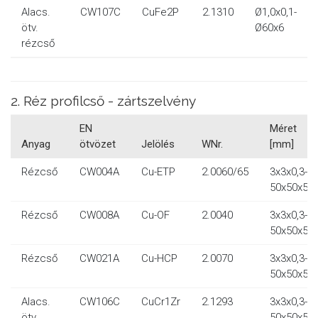
Alacs.
CW107C
CuFe2P
2.1310
Ø1,0x0,1-
ötv.
Ø60x6
rézcső
2. Réz profilcső - zártszelvény
EN
Méret
Anyag
ötvözet
Jelölés
WNr.
[mm]
Rézcső
CW004A
Cu-ETP
2.0060/65
3x3x0,3-
50x50x5
Rézcső
CW008A
Cu-OF
2.0040
3x3x0,3-
50x50x5
Rézcső
CW021A
Cu-HCP
2.0070
3x3x0,3-
50x50x5
Alacs.
CW106C
CuCr1Zr
2.1293
3x3x0,3-
ötv.
50x50x5