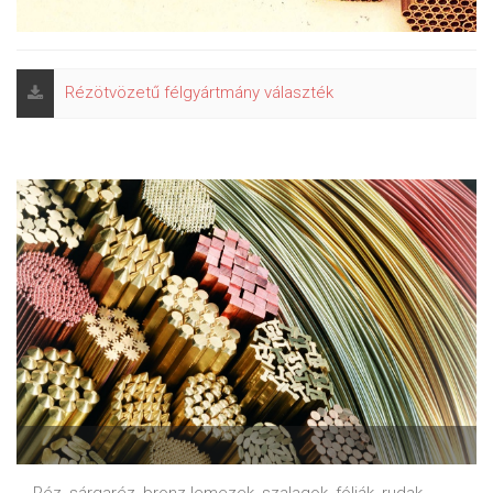
Rézötvözetű félgyártmány választék
Réz, sárgaréz, bronz lemezek, szalagok, fóliák, rudak,