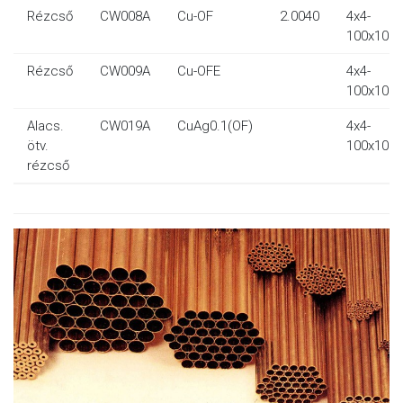
Rézcső
CW008A
Cu-OF
2.0040
4x4-
100x100
Rézcső
CW009A
Cu-OFE
4x4-
100x100
Alacs.
CW019A
CuAg0.1(OF)
4x4-
ötv.
100x100
rézcső