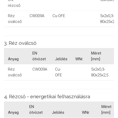
rézcső
Réz
CW009A
Cu-OFE
5x2x0,3-
oválcső
80x25x2,5
3. Réz oválcső
EN
Méret
Anyag
ötvözet
Jelölés
WNr.
[mm]
Réz
CW009A
Cu-
5x2x0,3-
oválcső
OFE
80x25x2,5
4. Rézcső - energetikai felhasználásra
EN
Méret
Anyag
ötvözet
Jelölés
WNr.
[mm]