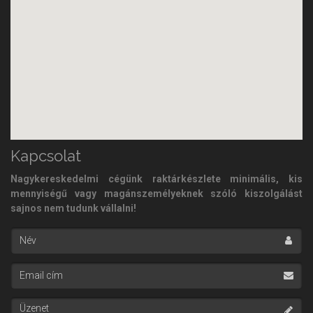
Kapcsolat
Nagykereskedelmi cégünk raktárkészlete minimális, kis
mennyiségű vagy magánszemélyeknek szóló kiszolgálást
sajnos nem tudunk vállalni!
Név
Email cím
Üzenet