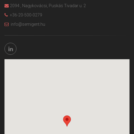
2094 , Nagykovácsi, Puskás Tivadar u. 2
+36-20-500-0279
info@semigent.hu