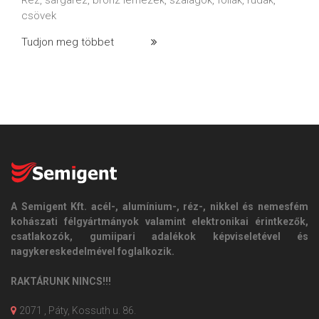
csövek
Tudjon meg többet
A Semigent Kft. acél-, alumínium-, réz-, nikkel és nemesfém
kohászati félgyártmányok valamint elektronikai érintkezők,
csatlakozók, gumiipari adalékok képviseletével és
nagykereskedelmével foglalkozik.
RAKTÁRUNK NINCS!!!
2071 , Páty, Kossuth u. 86.