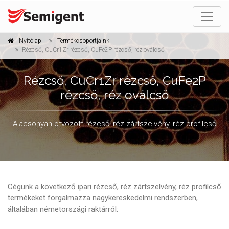
Nyitólap
Termékcsoportjaink
Rézcső, CuCr1Zr rézcső, CuFe2P rézcső, réz oválcső
Rézcső, CuCr1Zr rézcső, CuFe2P
rézcső, réz oválcső
Alacsonyan ötvözött rézcső, réz zártszelvény, réz profilcső
Cégünk a következő ipari rézcső, réz zártszelvény, réz profilcső
termékeket forgalmazza nagykereskedelmi rendszerben,
általában németországi raktárról: